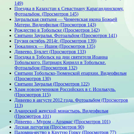
149)
Поездка в Казахстан к Севастиану Карагандинскому.
Фотоальбом. (Просмотров 145)
Зауральская святыня — Чимеевская икона Божьей
Матери. Видеофильм (Просмотров 143)
Рождество в Тобольске (Просмотров 142)
Святыни Зауралья. Фотоальбом (Просмотров 141)
Грузия октябрь 2014г. (Просмотров 139)
Тюкалинск — Ишим (Просмотров 135)
Дивеево. Буклет (Просмотров 133)
Поездка в Тобольск на дни святителя Иоанна
Тобольского. Патриарх Кирилл в Тобольске.
Фотоальбом (Просмотров 132)
Святыни Тобольско-Тюменской епархии. Видеофильм
(Просмотров 130)
Святыни Зауралья (Просмотров 122)
Храм новомучеников Российских в г. Исилькуль.
(Просмотров 115)
Дивеево в августе 2012 года. Фотоальбом (Просмотров
113)
Ачаирский женский монастырь. Видеофильм
(Просмотров 101)
Дивеево – Муром – Арзамас (Просмотров 101)
Лесная литургия (Просмотров 90)
Паломничество в Крутую Горку (Просмотров 77)