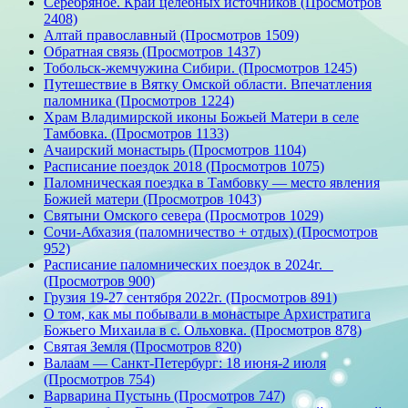
Серебряное. Край целебных источников (Просмотров
2408)
Алтай православный (Просмотров 1509)
Обратная связь (Просмотров 1437)
Тобольск-жемчужина Сибири. (Просмотров 1245)
Путешествие в Вятку Омской области. Впечатления
паломника (Просмотров 1224)
Храм Владимирской иконы Божьей Матери в селе
Тамбовка. (Просмотров 1133)
Ачаирский монастырь (Просмотров 1104)
Расписание поездок 2018 (Просмотров 1075)
Паломническая поездка в Тамбовку — место явления
Божией матери (Просмотров 1043)
Святыни Омского севера (Просмотров 1029)
Сочи-Абхазия (паломничество + отдых) (Просмотров
952)
Расписание паломнических поездок в 2024г.
(Просмотров 900)
Грузия 19-27 сентября 2022г. (Просмотров 891)
О том, как мы побывали в монастыре Архистратига
Божьего Михаила в с. Ольховка. (Просмотров 878)
Святая Земля (Просмотров 820)
Валаам — Санкт-Петербург: 18 июня-2 июля
(Просмотров 754)
Варварина Пустынь (Просмотров 747)