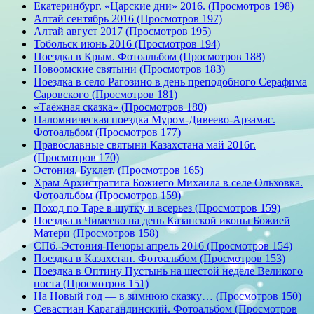
Екатеринбург. «Царские дни» 2016. (Просмотров 198)
Алтай сентябрь 2016 (Просмотров 197)
Алтай август 2017 (Просмотров 195)
Тобольск июнь 2016 (Просмотров 194)
Поездка в Крым. Фотоальбом (Просмотров 188)
Новоомские святыни (Просмотров 183)
Поездка в село Рагозино в день преподобного Серафима
Саровского (Просмотров 181)
«Таёжная сказка» (Просмотров 180)
Паломническая поездка Муром-Дивеево-Арзамас.
Фотоальбом (Просмотров 177)
Православные святыни Казахстана май 2016г.
(Просмотров 170)
Эстония. Буклет. (Просмотров 165)
Храм Архистратига Божиего Михаила в селе Ольховка.
Фотоальбом (Просмотров 159)
Поход по Таре в шутку и всерьез (Просмотров 159)
Поездка в Чимеево на день Казанской иконы Божией
Матери (Просмотров 158)
СПб.-Эстония-Печоры апрель 2016 (Просмотров 154)
Поездка в Казахстан. Фотоальбом (Просмотров 153)
Поездка в Оптину Пустынь на шестой неделе Великого
поста (Просмотров 151)
На Новый год — в зимнюю сказку… (Просмотров 150)
Севастиан Карагандинский. Фотоальбом (Просмотров