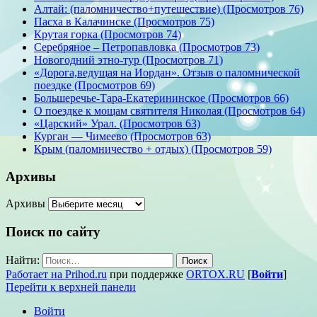
Алтай: (паломничество+путешествие) (Просмотров 76)
Пасха в Калачинске (Просмотров 75)
Крутая горка (Просмотров 74)
Серебряное – Петропавловка (Просмотров 73)
Новогодний этно-тур (Просмотров 71)
«Дорога,ведущая на Иордан». Отзыв о паломнической
поездке (Просмотров 69)
Большеречье-Тара-Екатерининское (Просмотров 66)
О поездке к мощам святителя Николая (Просмотров 64)
«Царский» Урал. (Просмотров 63)
Курган — Чимеево (Просмотров 63)
Крым (паломничество + отдых) (Просмотров 59)
Архивы
Архивы
Поиск по сайту
Найти:
Работает на Prihod.ru
при поддержке
ORTOX.RU
[
Войти
]
Перейти к верхней панели
Войти