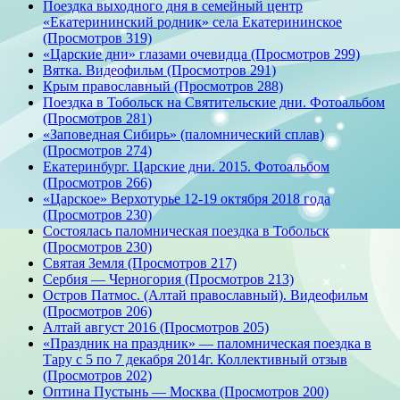
Поездка выходного дня в семейный центр
«Екатерининский родник» села Екатерининское
(Просмотров 319)
«Царские дни» глазами очевидца (Просмотров 299)
Вятка. Видеофильм (Просмотров 291)
Крым православный (Просмотров 288)
Поездка в Тобольск на Святительские дни. Фотоальбом
(Просмотров 281)
«Заповедная Сибирь» (паломнический сплав)
(Просмотров 274)
Екатеринбург. Царские дни. 2015. Фотоальбом
(Просмотров 266)
«Царское» Верхотурье 12-19 октября 2018 года
(Просмотров 230)
Состоялась паломническая поездка в Тобольск
(Просмотров 230)
Святая Земля (Просмотров 217)
Сербия — Черногория (Просмотров 213)
Остров Патмос. (Алтай православный). Видеофильм
(Просмотров 206)
Алтай август 2016 (Просмотров 205)
«Праздник на праздник» — паломническая поездка в
Тару с 5 по 7 декабря 2014г. Коллективный отзыв
(Просмотров 202)
Оптина Пустынь — Москва (Просмотров 200)