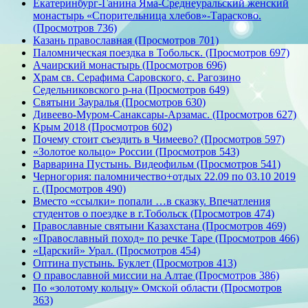
Екатеринбург-Ганина Яма-Среднеуральский женский
монастырь «Спорительница хлебов»-Тарасково.
(Просмотров 736)
Казань православная (Просмотров 701)
Паломническая поездка в Тобольск. (Просмотров 697)
Ачаирский монастырь (Просмотров 696)
Храм св. Серафима Саровского, с. Рагозино
Седельниковского р-на (Просмотров 649)
Святыни Зауралья (Просмотров 630)
Дивеево-Муром-Санаксары-Арзамас. (Просмотров 627)
Крым 2018 (Просмотров 602)
Почему стоит съездить в Чимеево? (Просмотров 597)
«Золотое кольцо» России (Просмотров 543)
Варварина Пустынь. Видеофильм (Просмотров 541)
Черногория: паломничество+отдых 22.09 по 03.10 2019
г. (Просмотров 490)
Вместо «ссылки» попали …в сказку. Впечатления
студентов о поездке в г.Тобольск (Просмотров 474)
Православные святыни Казахстана (Просмотров 469)
«Православный поход» по речке Таре (Просмотров 466)
«Царский» Урал. (Просмотров 454)
Оптина пустынь. Буклет (Просмотров 413)
О православной миссии на Алтае (Просмотров 386)
По «золотому кольцу» Омской области (Просмотров
363)