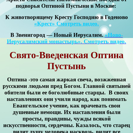
подворья Оптиной Пустыни в Москве:
К животворящему Кресту Господню в Годеново
«Крест» Смотреть видео.
В Звенигород — Новый Иерусалим.
«Ново-
Иерусалимский монастырь». Смотреть видео.
Свято-Введенская Оптина
Пустынь
Оптина -это самая жаркая свеча, возжженная
русскими людьми пред Богом. Главной святыней
обители были ее боголюбивые старцы. В своих
наставлениях они учили народ, как понимать
Евангельское учение, как врачевать свои
душевные немощи. Их наставления были
просты, правдивы, чужды всякой
искусственности, сердечны. Казалось, что старец
видит душу человека насквозь, видит все