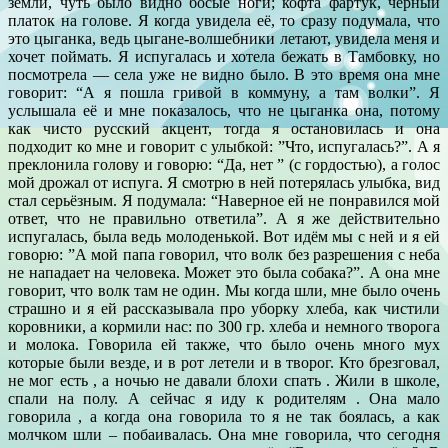
земли, чуть было видно босые ноги; кофта фартук, чёрный
платок на голове. Я когда увидела её, то сразу подумала, что
это цыганка, ведь цыгане-волшебники летают, увидела меня и
хочет поймать. Я испугалась и хотела бежать в Тамбовку, но
посмотрела — села уже не видно было. В это время она мне
говорит: “А я пошла гривой в коммуну, а там волки”. Я
услышала её и мне показалось, что не цыганка она, потому
как чисто русский акцент, тогда я остановилась и она
подходит ко мне и говорит с улыбкой: ”Что, испугалась?”. А я
преклонила голову и говорю: “Да, нет ” (с гордостью), а голос
мой дрожал от испуга. Я смотрю в ней потерялась улыбка, вид
стал серьёзным. Я подумала: “Наверное ей не понравился мой
ответ, что не правильно ответила”. А я же действительно
испугалась, была ведь молоденькой. Вот идём мы с ней и я ей
говорю: ”А мой папа говорил, что волк без разрешения с неба
не нападает на человека. Может это была собака?”. А она мне
говорит, что волк там не один. Мы когда шли, мне было очень
страшно и я ей рассказывала про уборку хлеба, как чистили
коровники, а кормили нас: по 300 гр. хлеба и немного творога
и молока. Говорила ей также, что было очень много мух
которые были везде, и в рот летели и в творог. Кто брезговал,
не мог есть , а ночью не давали блохи спать . Жили в школе,
спали на полу. А сейчас я иду к родителям . Она мало
говорила , а когда она говорила то я не так боялась, а как
молчком шли – побаивалась. Она мне говорила, что сегодня