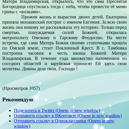
Матери Владимирская, открылось, что это сама Пресвятая
Богородица спустилась тогда с неба, чтобы провести её мимо
гривы с «волками».
Прожив жизнь и вырастив двоих детей, Екатерина
приняла монашеский постриг с именем Евгения. За всю свою
жизнь она никому не рассказывала эту историю. Только перед
смертью, понуждаемая силой Божией, открылась
митрополиту Омскому и Тарскому Феодосию. На месте
встречи, где сама Матерь Божия своими стопочками прошла
по Омской земле, стоит Поклонный Крест. В с. Тамбовка
построена часовня в честь иконы Божией Матери
Владимирская. В течение года множество паломников из
соседних областей и зарубежья приносят Ей здесь свои
молитвы. Дивны дела твои, Господи !
(Просмотров 1057)
Рекомендую
Поделитесь в Twitter (Opens in new window)
Отправить ссылку в ВКонтакте (Opens in new window)
Отправить ссылку в Одноклассники (Opens in new
window)