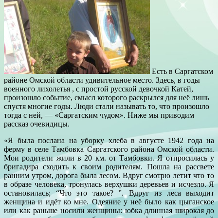
Есть в Саргатском
районе Омской области удивительное место. Здесь, в годы
военного лихолетья , с простой русской девочкой Катей,
произошло событие, смысл которого раскрылся для неё лишь
спустя многие годы. Люди стали называть то, что произошло
тогда с ней, — «Саргатским чудом». Ниже мы приводим
рассказ очевидицы.
«Я была послана на уборку хлеба в августе 1942 года на
ферму в селе Тамбовка Саргатского района Омской области.
Мои родители жили в 20 км. от Тамбовки. Я отпросилась у
бригадира сходить к своим родителям. Пошла на рассвете
ранним утром, дорога была лесом. Вдруг смотрю летит что то
в образе человека, тронулась верхушки деревьев и исчезло. Я
остановилась; “Что это такое? ”. Вдруг из леса выходит
женщина и идёт ко мне. Одеяние у неё было как цыганское
или как раньше носили женщины: юбка длинная широкая до