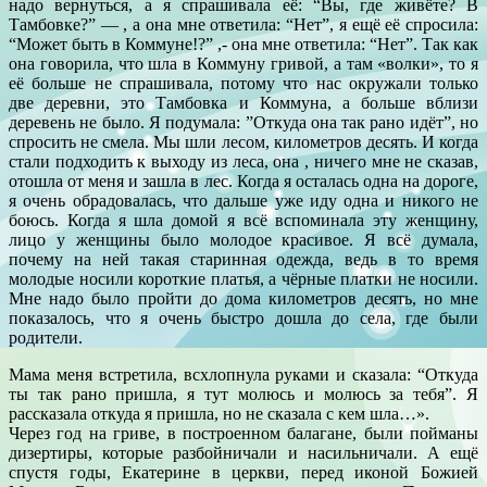
надо вернуться, а я спрашивала её: “Вы, где живёте? В
Тамбовке?” — , а она мне ответила: “Нет”, я ещё её спросила:
“Может быть в Коммуне!?” ,- она мне ответила: “Нет”. Так как
она говорила, что шла в Коммуну гривой, а там «волки», то я
её больше не спрашивала, потому что нас окружали только
две деревни, это Тамбовка и Коммуна, а больше вблизи
деревень не было. Я подумала: ”Откуда она так рано идёт”, но
спросить не смела. Мы шли лесом, километров десять. И когда
стали подходить к выходу из леса, она , ничего мне не сказав,
отошла от меня и зашла в лес. Когда я осталась одна на дороге,
я очень обрадовалась, что дальше уже иду одна и никого не
боюсь. Когда я шла домой я всё вспоминала эту женщину,
лицо у женщины было молодое красивое. Я всё думала,
почему на ней такая старинная одежда, ведь в то время
молодые носили короткие платья, а чёрные платки не носили.
Мне надо было пройти до дома километров десять, но мне
показалось, что я очень быстро дошла до села, где были
родители.
Мама меня встретила, всхлопнула руками и сказала: “Откуда
ты так рано пришла, я тут молюсь и молюсь за тебя”. Я
рассказала откуда я пришла, но не сказала с кем шла…».
Через год на гриве, в построенном балагане, были пойманы
дизертиры, которые разбойничали и насильничали. А ещё
спустя годы, Екатерине в церкви, перед иконой Божией