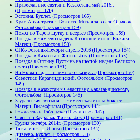
Православные святыни Казахстана май 2016г.
(Просмотров 170)
Эстония. Буклет. (Просмотров 165)
Храм Архистратига Божиего Михаила в селе Ольховка.
Фотоальбом (Просмотров 159)
Поход по Таре в шутку и всерьез (Просмотров 159)
Поездка в Чимеево на день Казанской иконы Божией
Матери (Просмотров 158)
СПб.-Эстония-Печоры апрель 2016 (Просмотров 154)
Поездка в Казахстан. Фотоальбом (Просмотров 153)
Поездка в Оптину Пустынь на шестой неделе Великого
поста (Просмотров 151)
На Новый год — в зимнюю сказку… (Просмотров 150)
Севастиан Карагандинский. Фотоальбом (Просмотров
149)
Поездка в Казахстан к Севастиану Карагандинскому.
Фотоальбом. (Просмотров 145)
Зауральская святыня — Чимеевская икона Божьей
Матери. Видеофильм (Просмотров 143)
Рождество в Тобольске (Просмотров 142)
Святыни Зауралья. Фотоальбом (Просмотров 141)
Грузия октябрь 2014г. (Просмотров 139)
Тюкалинск — Ишим (Просмотров 135)
Дивеево. Буклет (Просмотров 133)
Поездка в Тобольск на дни святителя Иоанна