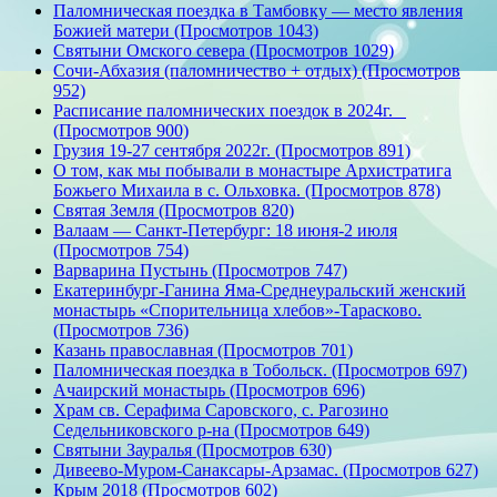
Паломническая поездка в Тамбовку — место явления
Божией матери (Просмотров 1043)
Святыни Омского севера (Просмотров 1029)
Сочи-Абхазия (паломничество + отдых) (Просмотров
952)
Расписание паломнических поездок в 2024г.
(Просмотров 900)
Грузия 19-27 сентября 2022г. (Просмотров 891)
О том, как мы побывали в монастыре Архистратига
Божьего Михаила в с. Ольховка. (Просмотров 878)
Святая Земля (Просмотров 820)
Валаам — Санкт-Петербург: 18 июня-2 июля
(Просмотров 754)
Варварина Пустынь (Просмотров 747)
Екатеринбург-Ганина Яма-Среднеуральский женский
монастырь «Спорительница хлебов»-Тарасково.
(Просмотров 736)
Казань православная (Просмотров 701)
Паломническая поездка в Тобольск. (Просмотров 697)
Ачаирский монастырь (Просмотров 696)
Храм св. Серафима Саровского, с. Рагозино
Седельниковского р-на (Просмотров 649)
Святыни Зауралья (Просмотров 630)
Дивеево-Муром-Санаксары-Арзамас. (Просмотров 627)
Крым 2018 (Просмотров 602)