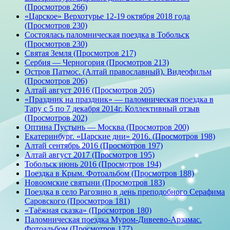
(Просмотров 266)
«Царское» Верхотурье 12-19 октября 2018 года
(Просмотров 230)
Состоялась паломническая поездка в Тобольск
(Просмотров 230)
Святая Земля (Просмотров 217)
Сербия — Черногория (Просмотров 213)
Остров Патмос. (Алтай православный). Видеофильм
(Просмотров 206)
Алтай август 2016 (Просмотров 205)
«Праздник на праздник» — паломническая поездка в
Тару с 5 по 7 декабря 2014г. Коллективный отзыв
(Просмотров 202)
Оптина Пустынь — Москва (Просмотров 200)
Екатеринбург. «Царские дни» 2016. (Просмотров 198)
Алтай сентябрь 2016 (Просмотров 197)
Алтай август 2017 (Просмотров 195)
Тобольск июнь 2016 (Просмотров 194)
Поездка в Крым. Фотоальбом (Просмотров 188)
Новоомские святыни (Просмотров 183)
Поездка в село Рагозино в день преподобного Серафима
Саровского (Просмотров 181)
«Таёжная сказка» (Просмотров 180)
Паломническая поездка Муром-Дивеево-Арзамас.
Фотоальбом (Просмотров 177)