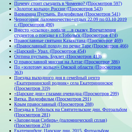
Почему стоит съездить в Чимеево? (Просмотров 597)
«Золотое кольцо» России (Просмотров 543)
Варварина Пустынь. Видеофильм (Просмотров 541)
Черногория: паломничество+отдых 22.09 по 03.10 2019
г. (Просмотров 490)
Вместо «ссылки» попали …в сказку. Впечатления
студентов о поездке в г.Тобольск (Просмотров 474)
Православные святыни Казахстана (Просмотров 469)
«Православный поход» по речке Таре (Просмотров 466)
«Царский» Урал. (Просмотров 454)
Оптина пустынь. Буклет (Просмотров 413)
О православной миссии на Алтае (Просмотров 386)
По «золотому кольцу» Омской области (Просмотров
363)
Поездка выходного дня в семейный центр
«Екатерининский родник» села Екатерининское
(Просмотров 319)
«Царские дни» глазами очевидца (Просмотров 299)
Вятка. Видеофильм (Просмотров 291)
Крым православный (Просмотров 288)
Поездка в Тобольск на Святительские дни. Фотоальбом
(Просмотров 281)
«Заповедная Сибирь» (паломнический сплав)
(Просмотров 274)
Екатеринбург. Царские дни. 2015. Фотоальбом