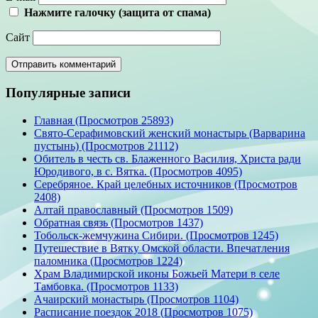
Нажмите галочку (защита от спама)
Сайт
Популярные записи
Главная (Просмотров 25893)
Свято-Серафимовский женский монастырь (Варварина
пустынь) (Просмотров 21112)
Обитель в честь св. Блаженного Василия, Христа ради
Юродивого, в с. Вятка. (Просмотров 4095)
Серебряное. Край целебных источников (Просмотров
2408)
Алтай православный (Просмотров 1509)
Обратная связь (Просмотров 1437)
Тобольск-жемчужина Сибири. (Просмотров 1245)
Путешествие в Вятку Омской области. Впечатления
паломника (Просмотров 1224)
Храм Владимирской иконы Божьей Матери в селе
Тамбовка. (Просмотров 1133)
Ачаирский монастырь (Просмотров 1104)
Расписание поездок 2018 (Просмотров 1075)