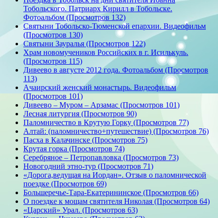
Тобольского. Патриарх Кирилл в Тобольске.
Фотоальбом (Просмотров 132)
Святыни Тобольско-Тюменской епархии. Видеофильм
(Просмотров 130)
Святыни Зауралья (Просмотров 122)
Храм новомучеников Российских в г. Исилькуль.
(Просмотров 115)
Дивеево в августе 2012 года. Фотоальбом (Просмотров
113)
Ачаирский женский монастырь. Видеофильм
(Просмотров 101)
Дивеево – Муром – Арзамас (Просмотров 101)
Лесная литургия (Просмотров 90)
Паломничество в Крутую Горку (Просмотров 77)
Алтай: (паломничество+путешествие) (Просмотров 76)
Пасха в Калачинске (Просмотров 75)
Крутая горка (Просмотров 74)
Серебряное – Петропавловка (Просмотров 73)
Новогодний этно-тур (Просмотров 71)
«Дорога,ведущая на Иордан». Отзыв о паломнической
поездке (Просмотров 69)
Большеречье-Тара-Екатерининское (Просмотров 66)
О поездке к мощам святителя Николая (Просмотров 64)
«Царский» Урал. (Просмотров 63)