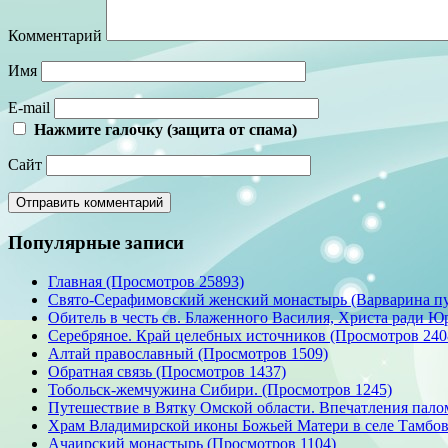
Комментарий
Имя
E-mail
Нажмите галочку (защита от спама)
Сайт
Популярные записи
Главная (Просмотров 25893)
Свято-Серафимовский женский монастырь (Варварина пу
Обитель в честь св. Блаженного Василия, Христа ради Юр
Серебряное. Край целебных источников (Просмотров 240
Алтай православный (Просмотров 1509)
Обратная связь (Просмотров 1437)
Тобольск-жемчужина Сибири. (Просмотров 1245)
Путешествие в Вятку Омской области. Впечатления пало
Храм Владимирской иконы Божьей Матери в селе Тамбовк
Ачаирский монастырь (Просмотров 1104)