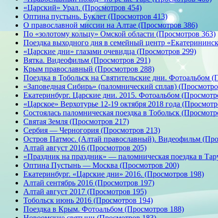
«Царский» Урал. (Просмотров 454)
Оптина пустынь. Буклет (Просмотров 413)
О православной миссии на Алтае (Просмотров 386)
По «золотому кольцу» Омской области (Просмотров 363)
Поездка выходного дня в семейный центр «Екатерининск
«Царские дни» глазами очевидца (Просмотров 299)
Вятка. Видеофильм (Просмотров 291)
Крым православный (Просмотров 288)
Поездка в Тобольск на Святительские дни. Фотоальбом (
«Заповедная Сибирь» (паломнический сплав) (Просмотро
Екатеринбург. Царские дни. 2015. Фотоальбом (Просмотр
«Царское» Верхотурье 12-19 октября 2018 года (Просмотр
Состоялась паломническая поездка в Тобольск (Просмотр
Святая Земля (Просмотров 217)
Сербия — Черногория (Просмотров 213)
Остров Патмос. (Алтай православный). Видеофильм (Про
Алтай август 2016 (Просмотров 205)
«Праздник на праздник» — паломническая поездка в Тару
Оптина Пустынь — Москва (Просмотров 200)
Екатеринбург. «Царские дни» 2016. (Просмотров 198)
Алтай сентябрь 2016 (Просмотров 197)
Алтай август 2017 (Просмотров 195)
Тобольск июнь 2016 (Просмотров 194)
Поездка в Крым. Фотоальбом (Просмотров 188)
Новоомские святыни (Просмотров 183)