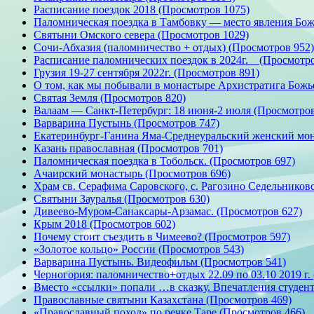
Расписание поездок 2018 (Просмотров 1075)
Паломническая поездка в Тамбовку — место явления Бож
Святыни Омского севера (Просмотров 1029)
Сочи-Абхазия (паломничество + отдых) (Просмотров 952)
Расписание паломнических поездок в 2024г. (Просмотро
Грузия 19-27 сентября 2022г. (Просмотров 891)
О том, как мы побывали в монастыре Архистратига Божье
Святая Земля (Просмотров 820)
Валаам — Санкт-Петербург: 18 июня-2 июля (Просмотров
Варварина Пустынь (Просмотров 747)
Екатеринбург-Ганина Яма-Среднеуральский женский мон
Казань православная (Просмотров 701)
Паломническая поездка в Тобольск. (Просмотров 697)
Ачаирский монастырь (Просмотров 696)
Храм св. Серафима Саровского, с. Рагозино Седельниковс
Святыни Зауралья (Просмотров 630)
Дивеево-Муром-Санаксары-Арзамас. (Просмотров 627)
Крым 2018 (Просмотров 602)
Почему стоит съездить в Чимеево? (Просмотров 597)
«Золотое кольцо» России (Просмотров 543)
Варварина Пустынь. Видеофильм (Просмотров 541)
Черногория: паломничество+отдых 22.09 по 03.10 2019 г.
Вместо «ссылки» попали …в сказку. Впечатления студенто
Православные святыни Казахстана (Просмотров 469)
«Православный поход» по речке Таре (Просмотров 466)