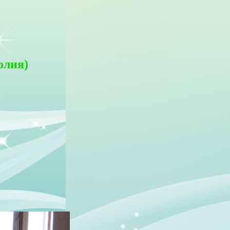
олия)