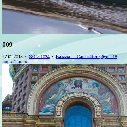
009
27.05.2018
•
681 × 1024
•
Валаам — Санкт-Петербург: 18
июня-2 июля