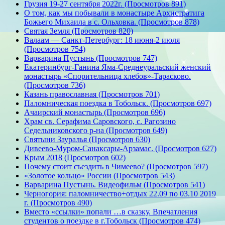
Грузия 19-27 сентября 2022г. (Просмотров 891)
О том, как мы побывали в монастыре Архистратига
Божьего Михаила в с. Ольховка. (Просмотров 878)
Святая Земля (Просмотров 820)
Валаам — Санкт-Петербург: 18 июня-2 июля
(Просмотров 754)
Варварина Пустынь (Просмотров 747)
Екатеринбург-Ганина Яма-Среднеуральский женский
монастырь «Спорительница хлебов»-Тарасково.
(Просмотров 736)
Казань православная (Просмотров 701)
Паломническая поездка в Тобольск. (Просмотров 697)
Ачаирский монастырь (Просмотров 696)
Храм св. Серафима Саровского, с. Рагозино
Седельниковского р-на (Просмотров 649)
Святыни Зауралья (Просмотров 630)
Дивеево-Муром-Санаксары-Арзамас. (Просмотров 627)
Крым 2018 (Просмотров 602)
Почему стоит съездить в Чимеево? (Просмотров 597)
«Золотое кольцо» России (Просмотров 543)
Варварина Пустынь. Видеофильм (Просмотров 541)
Черногория: паломничество+отдых 22.09 по 03.10 2019
г. (Просмотров 490)
Вместо «ссылки» попали …в сказку. Впечатления
студентов о поездке в г.Тобольск (Просмотров 474)