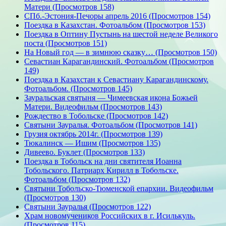
Матери (Просмотров 158)
СПб.-Эстония-Печоры апрель 2016 (Просмотров 154)
Поездка в Казахстан. Фотоальбом (Просмотров 153)
Поездка в Оптину Пустынь на шестой неделе Великого
поста (Просмотров 151)
На Новый год — в зимнюю сказку… (Просмотров 150)
Севастиан Карагандинский. Фотоальбом (Просмотров
149)
Поездка в Казахстан к Севастиану Карагандинскому.
Фотоальбом. (Просмотров 145)
Зауральская святыня — Чимеевская икона Божьей
Матери. Видеофильм (Просмотров 143)
Рождество в Тобольске (Просмотров 142)
Святыни Зауралья. Фотоальбом (Просмотров 141)
Грузия октябрь 2014г. (Просмотров 139)
Тюкалинск — Ишим (Просмотров 135)
Дивеево. Буклет (Просмотров 133)
Поездка в Тобольск на дни святителя Иоанна
Тобольского. Патриарх Кирилл в Тобольске.
Фотоальбом (Просмотров 132)
Святыни Тобольско-Тюменской епархии. Видеофильм
(Просмотров 130)
Святыни Зауралья (Просмотров 122)
Храм новомучеников Российских в г. Исилькуль.
(Просмотров 115)