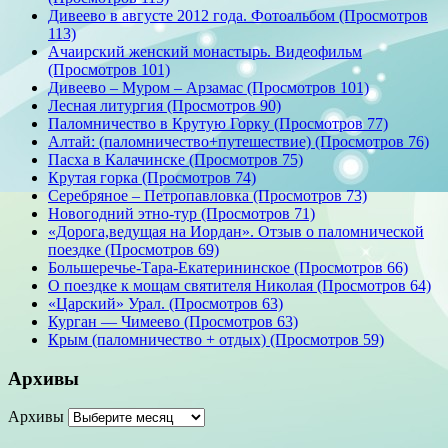
Дивеево в августе 2012 года. Фотоальбом (Просмотров
113)
Ачаирский женский монастырь. Видеофильм
(Просмотров 101)
Дивеево – Муром – Арзамас (Просмотров 101)
Лесная литургия (Просмотров 90)
Паломничество в Крутую Горку (Просмотров 77)
Алтай: (паломничество+путешествие) (Просмотров 76)
Пасха в Калачинске (Просмотров 75)
Крутая горка (Просмотров 74)
Серебряное – Петропавловка (Просмотров 73)
Новогодний этно-тур (Просмотров 71)
«Дорога,ведущая на Иордан». Отзыв о паломнической
поездке (Просмотров 69)
Большеречье-Тара-Екатерининское (Просмотров 66)
О поездке к мощам святителя Николая (Просмотров 64)
«Царский» Урал. (Просмотров 63)
Курган — Чимеево (Просмотров 63)
Крым (паломничество + отдых) (Просмотров 59)
Архивы
Архивы