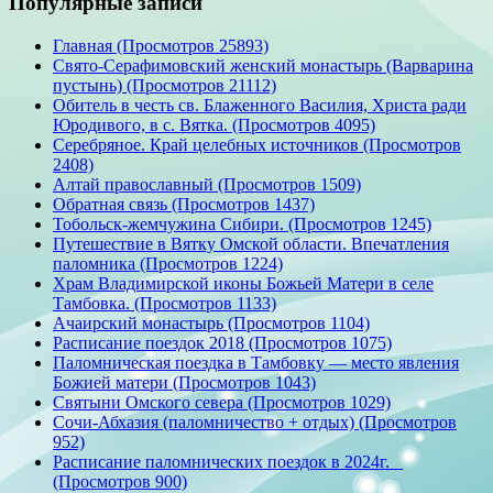
Популярные записи
Главная (Просмотров 25893)
Свято-Серафимовский женский монастырь (Варварина
пустынь) (Просмотров 21112)
Обитель в честь св. Блаженного Василия, Христа ради
Юродивого, в с. Вятка. (Просмотров 4095)
Серебряное. Край целебных источников (Просмотров
2408)
Алтай православный (Просмотров 1509)
Обратная связь (Просмотров 1437)
Тобольск-жемчужина Сибири. (Просмотров 1245)
Путешествие в Вятку Омской области. Впечатления
паломника (Просмотров 1224)
Храм Владимирской иконы Божьей Матери в селе
Тамбовка. (Просмотров 1133)
Ачаирский монастырь (Просмотров 1104)
Расписание поездок 2018 (Просмотров 1075)
Паломническая поездка в Тамбовку — место явления
Божией матери (Просмотров 1043)
Святыни Омского севера (Просмотров 1029)
Сочи-Абхазия (паломничество + отдых) (Просмотров
952)
Расписание паломнических поездок в 2024г.
(Просмотров 900)