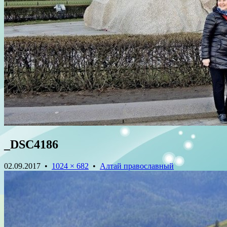
_DSC4186
02.09.2017
•
1024 × 682
•
Алтай православный