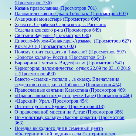
(Просмотров 736)
Казань православная (Просмотров 701)
Паломническая поездка в Тобольск. (Просмотров 697)
Ачаирский монастырь (Просмотров 696)
Храм св. Серафима Саровского, с. Рагозино
Седельниковского р-на (Просмотров 649)
Святыни Зауралья (Просмотров 630)
Дивеево-Муром-Санаксары-Арзамас. (Просмотров 627)
Крым 2018 (Просмотров 602)
Почему стоит съездить в Чимеево? (Просмотров 597)
«Золотое кольцо» России (Просмотров 543)
Варварина Пустынь. Видеофильм (Просмотров 541)
Черногория: паломничество+отдых 22.09 по 03.10 2019
г. (Просмотров 490)
Вместо «ссылки» попали …в сказку. Впечатления
студентов о поездке в г.Тобольск (Просмотров 474)
Православные святыни Казахстана (Просмотров 469)
«Православный поход» по речке Таре (Просмотров 466)
«Царский» Урал. (Просмотров 454)
Оптина пустынь. Буклет (Просмотров 413)
О православной миссии на Алтае (Просмотров 386)
По «золотому кольцу» Омской области (Просмотров
363)
Поездка выходного дня в семейный центр
«Екатерининский родник» села Екатерининское