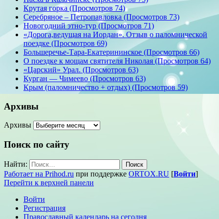
Крутая горка (Просмотров 74)
Серебряное – Петропавловка (Просмотров 73)
Новогодний этно-тур (Просмотров 71)
«Дорога,ведущая на Иордан». Отзыв о паломнической
поездке (Просмотров 69)
Большеречье-Тара-Екатерининское (Просмотров 66)
О поездке к мощам святителя Николая (Просмотров 64)
«Царский» Урал. (Просмотров 63)
Курган — Чимеево (Просмотров 63)
Крым (паломничество + отдых) (Просмотров 59)
Архивы
Архивы
Поиск по сайту
Найти:
Работает на Prihod.ru
при поддержке
ORTOX.RU
[
Войти
]
Перейти к верхней панели
Войти
Регистрация
Православный календарь на сегодня