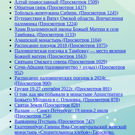
Алтай православный (Просмотров 1509)
Обратная связь (Просмотров 1437)
Тобольск-жемчужина Сибири. (Просмотров 1245)
Путешествие в Вятку Омской области. Впечатления
паломника (Просмотров 1224)
Храм Владимирской иконы Божьей Матери в селе
Тамбовка. (Просмотров 1133)
Ачаирский монастырь (Просмотров 1104)
Расписание поездок 2018 (Просмотров 1075)
Паломническая поездка в Тамбовку — место явления
Божией матери (Просмотров 1043)
Святыни Омского севера (Просмотров 1029)
Сочи-Абхазия (паломничество + отдых) (Просмотров
952)
Расписание паломнических поездок в 2024г.
(Просмотров 900)
Грузия 19-27 сентября 2022г. (Просмотров 891)
О том, как мы побывали в монастыре Архистратига
Божьего Михаила в с. Ольховка. (Просмотров 878)
Святая Земля (Просмотров 820)
Валаам — Санкт-Петербург: 18 июня-2 июля
(Просмотров 754)
Варварина Пустынь (Просмотров 747)
Екатеринбург-Ганина Яма-Среднеуральский женский
монастырь «Спорительница хлебов»-Тарасково.