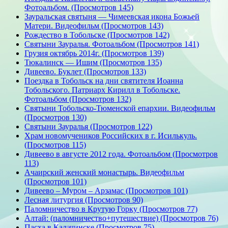
Фотоальбом. (Просмотров 145)
Зауральская святыня — Чимеевская икона Божьей
Матери. Видеофильм (Просмотров 143)
Рождество в Тобольске (Просмотров 142)
Святыни Зауралья. Фотоальбом (Просмотров 141)
Грузия октябрь 2014г. (Просмотров 139)
Тюкалинск — Ишим (Просмотров 135)
Дивеево. Буклет (Просмотров 133)
Поездка в Тобольск на дни святителя Иоанна
Тобольского. Патриарх Кирилл в Тобольске.
Фотоальбом (Просмотров 132)
Святыни Тобольско-Тюменской епархии. Видеофильм
(Просмотров 130)
Святыни Зауралья (Просмотров 122)
Храм новомучеников Российских в г. Исилькуль.
(Просмотров 115)
Дивеево в августе 2012 года. Фотоальбом (Просмотров
113)
Ачаирский женский монастырь. Видеофильм
(Просмотров 101)
Дивеево – Муром – Арзамас (Просмотров 101)
Лесная литургия (Просмотров 90)
Паломничество в Крутую Горку (Просмотров 77)
Алтай: (паломничество+путешествие) (Просмотров 76)
Пасха в Калачинске (Просмотров 75)