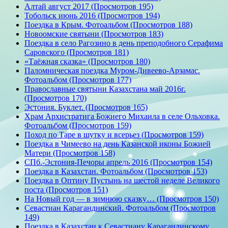
Алтай август 2017 (Просмотров 195)
Тобольск июнь 2016 (Просмотров 194)
Поездка в Крым. Фотоальбом (Просмотров 188)
Новоомские святыни (Просмотров 183)
Поездка в село Рагозино в день преподобного Серафима
Саровского (Просмотров 181)
«Таёжная сказка» (Просмотров 180)
Паломническая поездка Муром-Дивеево-Арзамас.
Фотоальбом (Просмотров 177)
Православные святыни Казахстана май 2016г.
(Просмотров 170)
Эстония. Буклет. (Просмотров 165)
Храм Архистратига Божиего Михаила в селе Ольховка.
Фотоальбом (Просмотров 159)
Поход по Таре в шутку и всерьез (Просмотров 159)
Поездка в Чимеево на день Казанской иконы Божией
Матери (Просмотров 158)
СПб.-Эстония-Печоры апрель 2016 (Просмотров 154)
Поездка в Казахстан. Фотоальбом (Просмотров 153)
Поездка в Оптину Пустынь на шестой неделе Великого
поста (Просмотров 151)
На Новый год — в зимнюю сказку… (Просмотров 150)
Севастиан Карагандинский. Фотоальбом (Просмотров
149)
Поездка в Казахстан к Севастиану Карагандинскому.