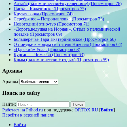
Алтай: (паломничество+путешествие) (Просмотров 76)
Пасха в Калачинске (Просмотров 75)
Крутая горка (Просмотров 74)
Серебряное – Петропавловка (Просмотров 73)
Новогодний этно-тур (Просмотров 71)
«Дорога,ведущая на Иордан». Отзыв о паломнической
поездке (Просмотров 69)
Большеречье-Тара-Екатерининское (Просмотров 66)
О поездке к мощам святителя Николая (Просмотров 64)
«Царский» Урал. (Просмотров 63)
Курган — Чимеево (Просмотров 63)
Крым (паломничество + отдых) (Просмотров 59)
Архивы
Архивы
Поиск по сайту
Найти:
Работает на Prihod.ru
при поддержке
ORTOX.RU
[
Войти
]
Перейти к верхней панели
Войти