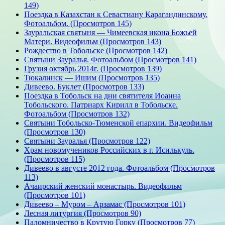
149)
Поездка в Казахстан к Севастиану Карагандинскому.
Фотоальбом. (Просмотров 145)
Зауральская святыня — Чимеевская икона Божьей
Матери. Видеофильм (Просмотров 143)
Рождество в Тобольске (Просмотров 142)
Святыни Зауралья. Фотоальбом (Просмотров 141)
Грузия октябрь 2014г. (Просмотров 139)
Тюкалинск — Ишим (Просмотров 135)
Дивеево. Буклет (Просмотров 133)
Поездка в Тобольск на дни святителя Иоанна
Тобольского. Патриарх Кирилл в Тобольске.
Фотоальбом (Просмотров 132)
Святыни Тобольско-Тюменской епархии. Видеофильм
(Просмотров 130)
Святыни Зауралья (Просмотров 122)
Храм новомучеников Российских в г. Исилькуль.
(Просмотров 115)
Дивеево в августе 2012 года. Фотоальбом (Просмотров
113)
Ачаирский женский монастырь. Видеофильм
(Просмотров 101)
Дивеево – Муром – Арзамас (Просмотров 101)
Лесная литургия (Просмотров 90)
Паломничество в Крутую Горку (Просмотров 77)