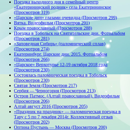
Поездка выходного дня в семейный центр
«Екатерининский родник» села Екатерининское
(Просмотров 319)
«Царские дни» глазами очевидца (Просмотров 299)
Вятка. Видеофильм (Просмотров 291)
Крым православный (Просмотров 288)
Поездка в Тобольск на Святительские дни. Фотоальбом
(Просмотров 281)
«Заповедная Сибирь» (паломнический сплав)
(Просмотров 274)
Екатеринбург. Царские дни. 2015. Фотоальбом
(Просмотров 266)
«Царское» Верхотурье 12-19 октября 2018 года
(Просмотров 230)
Состоялась паломническая поездка в Тобольск
(Просмотров 230)
Святая Земля (Просмотров 217)
Сербия — Черногория (Просмотров 213)
Остров Патмос. (Алтай православный). Видеофильм
(Просмотров 206)
Алтай август 2016 (Просмотров 205)
«Праздник на праздник» — паломническая поездка в
Тару с 5 по 7 декабря 2014г. Коллективный отзыв
(Просмотров 202)
Оптина Пустынь — Москва (Просмотров 200)