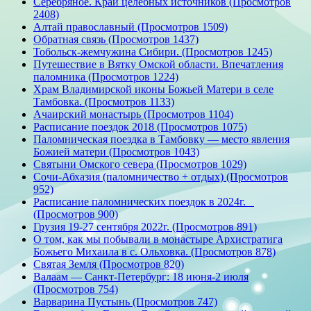
Серебряное. Край целебных источников (Просмотров
2408)
Алтай православный (Просмотров 1509)
Обратная связь (Просмотров 1437)
Тобольск-жемчужина Сибири. (Просмотров 1245)
Путешествие в Вятку Омской области. Впечатления
паломника (Просмотров 1224)
Храм Владимирской иконы Божьей Матери в селе
Тамбовка. (Просмотров 1133)
Ачаирский монастырь (Просмотров 1104)
Расписание поездок 2018 (Просмотров 1075)
Паломническая поездка в Тамбовку — место явления
Божией матери (Просмотров 1043)
Святыни Омского севера (Просмотров 1029)
Сочи-Абхазия (паломничество + отдых) (Просмотров
952)
Расписание паломнических поездок в 2024г.
(Просмотров 900)
Грузия 19-27 сентября 2022г. (Просмотров 891)
О том, как мы побывали в монастыре Архистратига
Божьего Михаила в с. Ольховка. (Просмотров 878)
Святая Земля (Просмотров 820)
Валаам — Санкт-Петербург: 18 июня-2 июля
(Просмотров 754)
Варварина Пустынь (Просмотров 747)