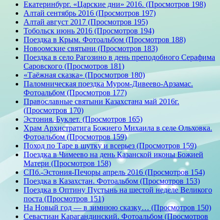
Екатеринбург. «Царские дни» 2016. (Просмотров 198)
Алтай сентябрь 2016 (Просмотров 197)
Алтай август 2017 (Просмотров 195)
Тобольск июнь 2016 (Просмотров 194)
Поездка в Крым. Фотоальбом (Просмотров 188)
Новоомские святыни (Просмотров 183)
Поездка в село Рагозино в день преподобного Серафима
Саровского (Просмотров 181)
«Таёжная сказка» (Просмотров 180)
Паломническая поездка Муром-Дивеево-Арзамас.
Фотоальбом (Просмотров 177)
Православные святыни Казахстана май 2016г.
(Просмотров 170)
Эстония. Буклет. (Просмотров 165)
Храм Архистратига Божиего Михаила в селе Ольховка.
Фотоальбом (Просмотров 159)
Поход по Таре в шутку и всерьез (Просмотров 159)
Поездка в Чимеево на день Казанской иконы Божией
Матери (Просмотров 158)
СПб.-Эстония-Печоры апрель 2016 (Просмотров 154)
Поездка в Казахстан. Фотоальбом (Просмотров 153)
Поездка в Оптину Пустынь на шестой неделе Великого
поста (Просмотров 151)
На Новый год — в зимнюю сказку… (Просмотров 150)
Севастиан Карагандинский. Фотоальбом (Просмотров