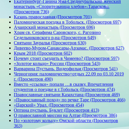
Екатеринбург-Ганина Яма-Среднеуральский женский
монастырь «Спорительница хлебов»-Тарасково.
(Просмотров 736)
Казань православная (Просмотров 701)
Паломническая поездка в Тобольск. (Просмотров 697)
Ачаирский монастырь (Просмотров 696)
Храм св. Серафима Саровского, с. Рагозино
Седельниковского р-на (Просмотров 649)
Святыни Зауралья (Просмотров 630)
Дивеево-Муром-Санаксары-Арзамас. (Просмотров 627)
Крым 2018 (Просмотров 602)
Почему стоит съездить в Чимеево? (Просмотров 597)
«Золотое кольцо» России (Просмотров 543)
Варварина Пустынь. Видеофильм (Просмотров 541)
Черногория: паломничество+отдых 22.09 по 03.10 2019
г. (Просмотров 490)
Вместо «ссылки» попали …в сказку. Впечатления
студентов о поездке в г.Тобольск (Просмотров 474)
Православные святыни Казахстана (Просмотров 469)
«Православный поход» по речке Таре (Просмотров 466)
«Царский» Урал. (Просмотров 454)
Оптина пустынь. Буклет (Просмотров 413)
О православной миссии на Алтае (Просмотров 386)
По «золотому кольцу» Омской области (Просмотров
363)